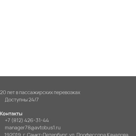
20 лет в пассажирских перевозках
Доступны 24/7
Контакты
+7 (812) 426-31-44
manager78@avtobus1.ru
192019, г. Санкт-Петербург, ул. Профессора Качалова,