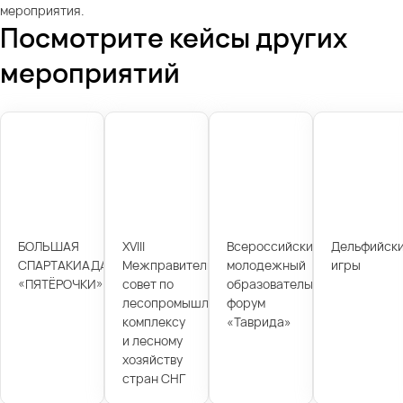
мероприятия.
Посмотрите кейсы других
мероприятий
БОЛЬШАЯ
XVIII
Всероссийский
Дельфийск
СПАРТАКИАДА
Межправительственный
молодежный
игры
«ПЯТЁРОЧКИ»
совет по
образовательный
лесопромышленному
форум
комплексу
«Таврида»
и лесному
хозяйству
стран СНГ